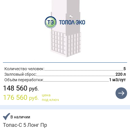
Количество человек:
5
Залповый сброс:
220 л
Объём переработки:
1 м3/сут
148 560
руб.
цена
176 560
руб.
под ключ
В наличии
Топас-С 5 Лонг Пр