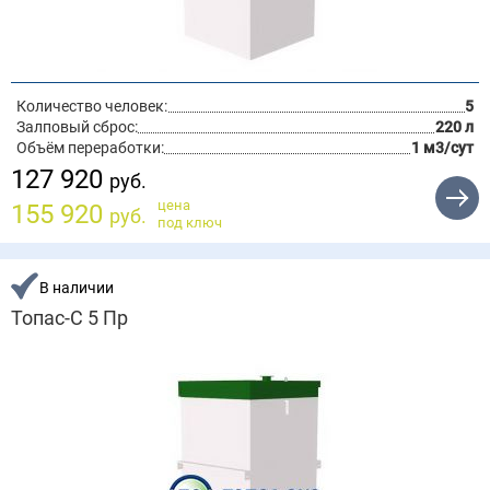
Количество человек:
5
Залповый сброс:
220 л
Объём переработки:
1 м3/сут
127 920
руб.
цена
155 920
руб.
под ключ
В наличии
Топас-С 5 Пр