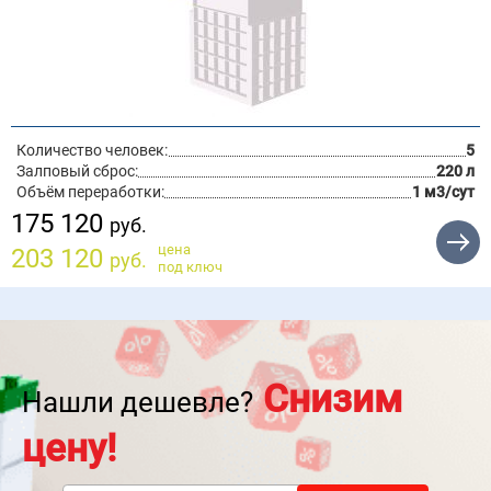
Количество человек:
5
Залповый сброс:
220 л
Объём переработки:
1 м3/сут
175 120
руб.
цена
203 120
руб.
под ключ
Снизим
Нашли дешевле?
цену!