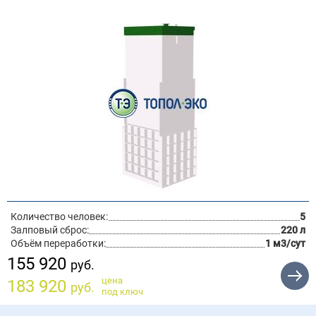
Количество человек:
5
Залповый сброс:
220 л
Объём переработки:
1 м3/сут
155 920
руб.
цена
183 920
руб.
под ключ