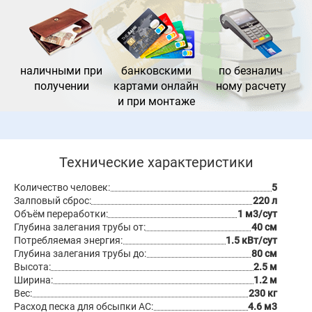
наличными при
банковс
кими
по безналич
получении
картами онлайн
ному расчету
и при монтаже
Технические характеристики
Количество человек:
5
Залповый сброс:
220 л
Объём переработки:
1 м3/сут
Глубина залегания трубы от:
40 см
Потребляемая энергия:
1.5 кВт/сут
Глубина залегания трубы до:
80 см
Высота:
2.5 м
Ширина:
1.2 м
Вес:
230 кг
Расход песка для обсыпки АС:
4.6 м3