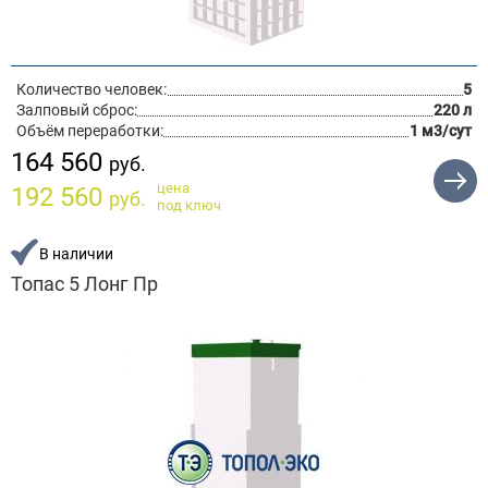
Количество человек:
5
Залповый сброс:
220 л
Объём переработки:
1 м3/сут
164 560
руб.
цена
192 560
руб.
под ключ
В наличии
Топас 5 Лонг Пр