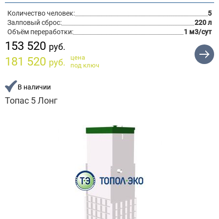
Количество человек:
5
Залповый сброс:
220 л
Объём переработки:
1 м3/сут
153 520
руб.
цена
181 520
руб.
под ключ
В наличии
Топас 5 Лонг