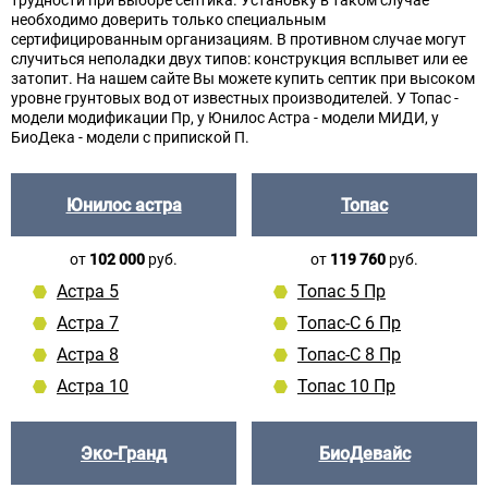
трудности при выборе септика. Установку в таком случае
необходимо доверить только специальным
сертифицированным организациям. В противном случае могут
случиться неполадки двух типов: конструкция всплывет или ее
затопит. На нашем сайте Вы можете купить септик при высоком
уровне грунтовых вод от известных производителей. У Топас -
модели модификации Пр, у Юнилос Астра - модели МИДИ, у
БиоДека - модели с припиской П.
Юнилос астра
Топас
от
102 000
руб.
от
119 760
руб.
Астра 5
Топас 5 Пр
Астра 7
Топас-С 6 Пр
Астра 8
Топас-С 8 Пр
Астра 10
Топас 10 Пр
Эко-Гранд
БиоДевайс