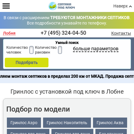
Наверх
В связи с расширением
ТРЕБУЮТСЯ МОНТАЖНИКИ СЕПТИКОВ
.
Все подробности узнавайте по телефону.
+7 (495) 324-04-50
Лобня
Контакты
Умный поиск
Количество
Количество
больше параметров
человек
раковин
Подобрать
птиков в пределах 200 км от МКАД. Продажа септиков по всей Р
Гринлос с установкой под ключ в Лобне
Подбор по модели
Гринлос Аэро
Гринлос Накопитель
Гринлос Аква