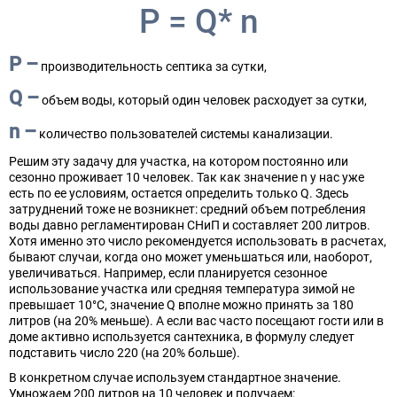
P = Q* n
P –
производительность септика за сутки,
Q –
объем воды, который один человек расходует за сутки,
n –
количество пользователей системы канализации.
Решим эту задачу для участка, на котором постоянно или
сезонно проживает 10 человек. Так как значение n у нас уже
есть по ее условиям, остается определить только Q. Здесь
затруднений тоже не возникнет: средний объем потребления
воды давно регламентирован СНиП и составляет 200 литров.
Хотя именно это число рекомендуется использовать в расчетах,
бывают случаи, когда оно может уменьшаться или, наоборот,
увеличиваться. Например, если планируется сезонное
использование участка или средняя температура зимой не
превышает 10°C, значение Q вполне можно принять за 180
литров (на 20% меньше). А если вас часто посещают гости или в
доме активно используется сантехника, в формулу следует
подставить число 220 (на 20% больше).
В конкретном случае используем стандартное значение.
Умножаем 200 литров на 10 человек и получаем: