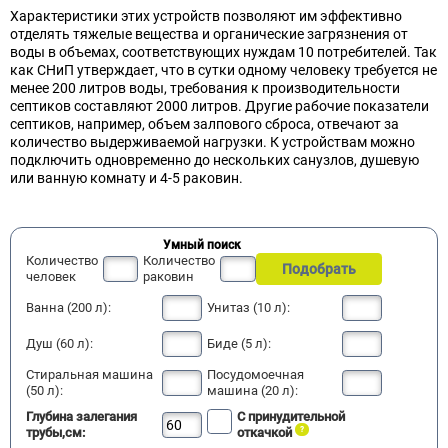
Характеристики этих устройств позволяют им эффективно
отделять тяжелые вещества и органические загрязнения от
воды в объемах, соответствующих нуждам 10 потребителей. Так
как СНиП утверждает, что в сутки одному человеку требуется не
менее 200 литров воды, требования к производительности
септиков составляют 2000 литров. Другие рабочие показатели
септиков, например, объем залпового сброса, отвечают за
количество выдерживаемой нагрузки. К устройствам можно
подключить одновременно до нескольких санузлов, душевую
или ванную комнату и 4-5 раковин.
Умный поиск
Количество
Количество
Подобрать
человек
раковин
Ванна (200 л):
Унитаз (10 л):
Душ (60 л):
Биде (5 л):
Стиральная машина
Посудомоечная
(50 л):
машина (20 л):
Глубина залегания
С принудительной
трубы,см:
откачкой